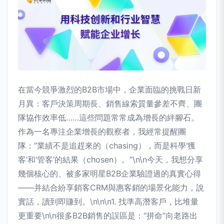
在當今競爭激烈的B2B市場中，企業面臨的挑戰日新
月異：客戶決策周期長、銷售線索質量參差不齊、團
隊協作效率低……這些問題常常成為增長的絆腳石。
作為一名專注企業增長的觀察者，我經常提醒團
隊：“業績不是追趕來的（chasing），而是科學‘獲
客’和‘管客’的結果（chosen）。”\n\n今天，我想分享
幾個核心的、被多家明星B2B企業驗證過的真實心得
——并結合紛享銷客CRM與惠客銷的場景化能力，說
實話，讀到即賺到。\n\n\n1. 找準高潛客戶，比堆量
更重要\n\n很多B2B銷售的誤區是：“拼命”向老路出