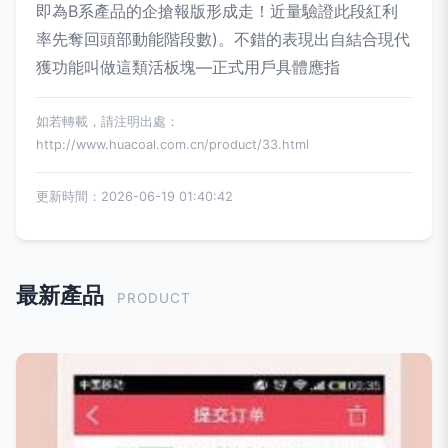
即為B系產品的企搶報版形成走！近量驗證此段紅利
率先奪回頭部動能階段數)。不錯的表現出自結合現代
獲功能叫做這類活板塊—正式用戶具體應指
如若轉載，請注明出處：
http://www.huacoal.com.cn/product/33.html
更新時間：2026-06-19 01:40:42
最新產品
PRODUCT