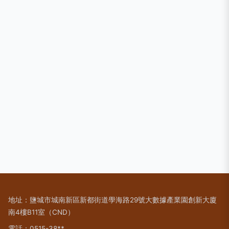
地址：鹽城市城南新區新都街道學海路29號大數據產業園創新大廈
南4樓B11室（CND）
電話：0515-38**