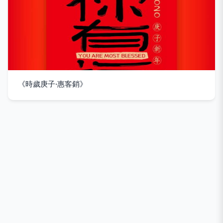
《時歲庚子·惠客銷》