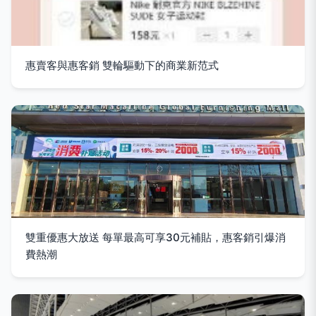
惠賣客與惠客銷 雙輪驅動下的商業新范式
雙重優惠大放送 每單最高可享30元補貼，惠客銷引爆消
費熱潮