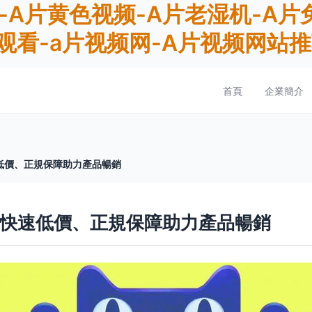
-A片黄色视频-A片老湿机-A片
观看-a片视频网-A片视频网站
首頁
企業簡介
速低價、正規保障助力產品暢銷
務 快速低價、正規保障助力產品暢銷