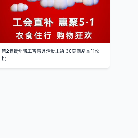
第2個貴州職工普惠月活動上線 30萬個產品任您
挑