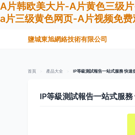
A片韩欧美大片-A片黄色三级片
a片三级黄色网页-A片视频免费
鹽城東旭網絡技術有限公司
首頁
>
產品大全
>
IP等級測試報告一站式服務 快
IP等級測試報告一站式服